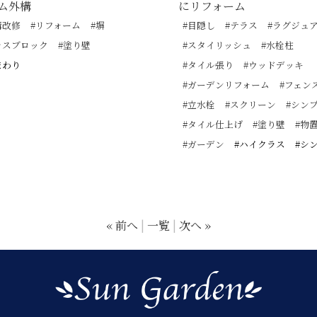
ム外構
にリフォーム
構改修
#リフォーム
#塀
#目隠し
#テラス
#ラグジュ
ラスブロック
#塗り壁
#スタイリッシュ
#水栓柱
まわり
#タイル張り
#ウッドデッキ
#ガーデンリフォーム
#フェン
#立水栓
#スクリーン
#シン
#タイル仕上げ
#塗り壁
#物
#ガーデン
#ハイクラス
#シ
« 前へ
一覧
次へ »