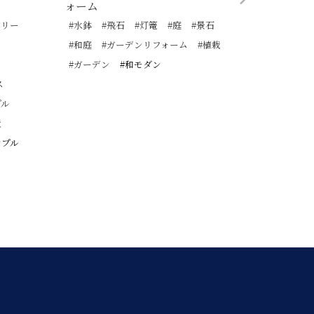
ォーム
改修工事
アリー
#水鉢
#飛石
#灯篭
#庭
#景石
#モダン門
#和庭
#ガーデンリフォーム
#植栽
#スタイリ
#ガーデン
#和モダン
#宅配ボッ
ス
#タイル仕
プル
#ポスト
置
#和モダン
ンプル
#門まわり