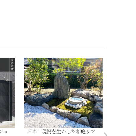
シュ
H市 現況を生かした和庭リフ
H市 2