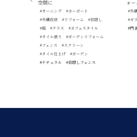
工事
空間に
ォー
改修
#オーニング
#カーポート
#外
庭
#外構改修
#リフォーム
#目隠し
#ガ
リフォーム
#庭
#テラス
#カフェスタイル
#門
上げ
#タイル張り
#ガーデンリフォーム
#フェンス
#スクリーン
#タイル仕上げ
#ガーデン
#ナチュラル
#目隠しフェンス