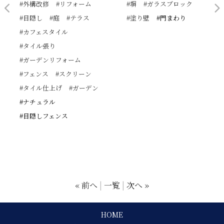
#外構改修
#リフォーム
#塀
#ガラスブロック
#目隠し
#庭
#テラス
#塗り壁
#門まわり
#カフェスタイル
#タイル張り
#ガーデンリフォーム
#フェンス
#スクリーン
#タイル仕上げ
#ガーデン
#ナチュラル
#目隠しフェンス
« 前へ
一覧
次へ »
HOME