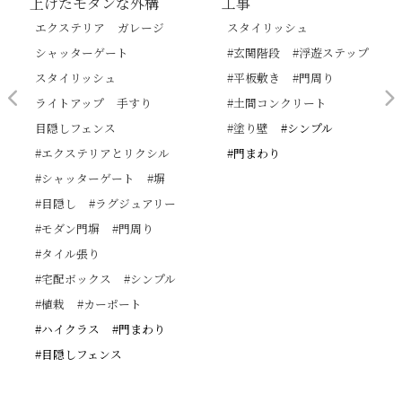
上げたモダンな外構
工事
エクステリア
ガレージ
スタイリッシュ
シャッターゲート
#玄関階段
#浮遊ステップ
スタイリッシュ
#平板敷き
#門周り
ライトアップ
手すり
#土間コンクリート
目隠しフェンス
#塗り壁
#シンプル
#エクステリアとリクシル
#門まわり
#シャッターゲート
#塀
#目隠し
#ラグジュアリー
#モダン門塀
#門周り
#タイル張り
#宅配ボックス
#シンプル
#植栽
#カーポート
#ハイクラス
#門まわり
#目隠しフェンス